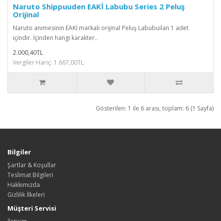
Naruto Shippuuden EAKİ Labubu Series 2 Peluş
Orijinal
Naruto animesinin EAKİ markalı orijinal Peluş Labubuilan 1 adet
içindir. İçinden hangi karakter..
2.000,40TL
Vergiler Hariç: 1.667,00TL
Gösterilen: 1 ile 6 arası, toplam: 6 (1 Sayfa)
Bilgiler
Şartlar & Koşullar
Teslimat Bilgileri
Hakkımızda
Gizlilik İlkeleri
Müşteri Servisi