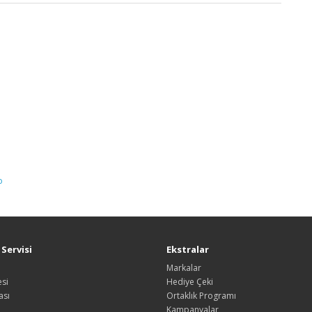
o
Servisi
Ekstralar
Markalar
si
Hediye Çeki
ası
Ortaklık Programı
Kampanyalar