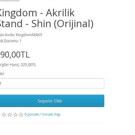
Kingdom - Akrilik
Stand - Shin (Orijinal)
ün Kodu: KingdomAkSt01
ok Durumu: 1
390,00TL
rgiler Hariç: 325,00TL
et
Sepete Ekle
0 yorum
/
Yorum Yap