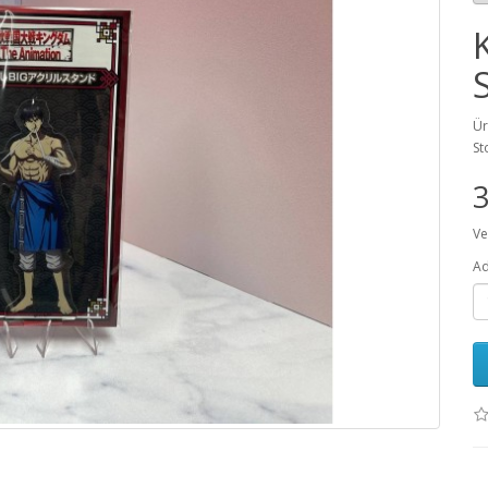
Ür
St
Ve
Ad