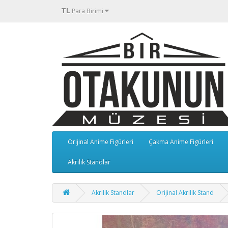
TL
Para Birimi
Orijinal Anime Figürleri
Çakma Anime Figürleri
Akrilik Standlar
Akrilik Standlar
Orijinal Akrilik Stand