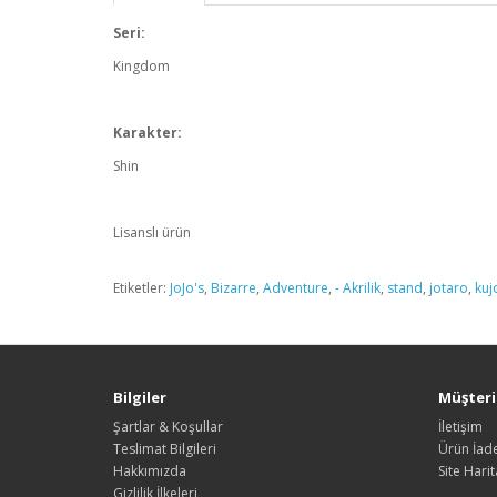
Seri:
Kingdom
Karakter:
Shin
Lisanslı ürün
Etiketler:
JoJo's
,
Bizarre
,
Adventure
,
- Akrilik
,
stand
,
jotaro
,
kuj
Bilgiler
Müşteri 
Şartlar & Koşullar
İletişim
Teslimat Bilgileri
Ürün İade
Hakkımızda
Site Harit
Gizlilik İlkeleri