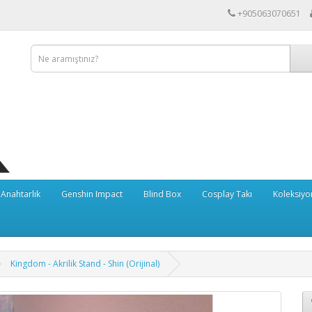
+905063070651
Anahtarlık
Genshin Impact
Blind Box
Cosplay Takı
Koleksiyon
Kingdom - Akrilik Stand - Shin (Orijinal)