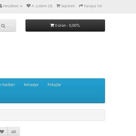
Hesabım
A. Listem (0)
Sepetim
Kasaya Git
0 ürün - 0,00TL
 Kartları
Kırtasiye
Peluşlar