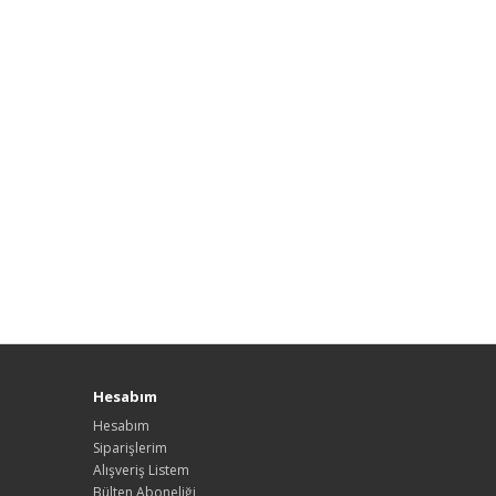
Hesabım
Hesabım
Siparişlerim
Alışveriş Listem
Bülten Aboneliği