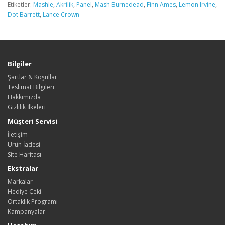
Etiketler:
Mashle
,
Akrilik
,
Panel
,
Mash Burnedead
,
Finn Ames
,
Lemon Irvine
,
Dot Barrett
,
Lance Crown
Bilgiler
Şartlar & Koşullar
Teslimat Bilgileri
Hakkımızda
Gizlilik İlkeleri
Müşteri Servisi
İletişim
Ürün İadesi
Site Haritası
Ekstralar
Markalar
Hediye Çeki
Ortaklık Programı
Kampanyalar