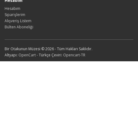
Hesabım
Hesabım
Siparişlerim
Alışveriş Listem
Bülten Aboneliği
Bir Otakunun Müzesi © 2026 - Tüm Hakları Saklıdır.
Altyapı:
OpenCart
- Türkçe Çeviri:
Opencart-TR