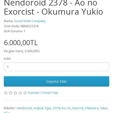
Nendoroid 2378 - Ao no
Exorcist - Okumura Yukio
Marka:
Good Smile Company
Ürün Kodu: NENDO2378
Stok Durumu: 1
6.000,00TL
Vergiler Hariç: 5.000,00TL
Adet
Sepete Ekle
0 yorum
/
Yorum Yap
Etiketler:
nendoroid
,
orijinal
,
figür
,
2378
,
Ao
,
no
,
Exorcist
,
Okumura
,
Yukio
,