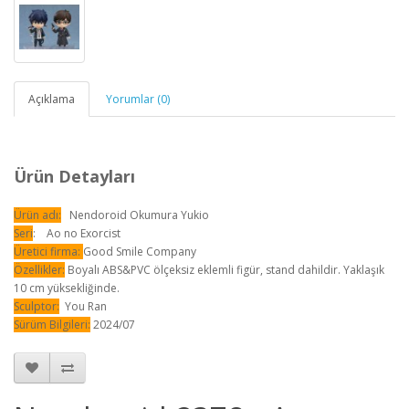
Açıklama
Yorumlar (0)
Ürün Detayları
Ürün adı:
Nendoroid Okumura Yukio
Seri
: Ao no Exorcist
Üretici firma:
Good Smile Company
Özellikler:
Boyalı ABS&PVC ölçeksiz eklemli figür, stand dahildir. Yaklaşık
10 cm yüksekliğinde.
Sculptor:
You Ran
Sürüm Bilgileri:
2024/07