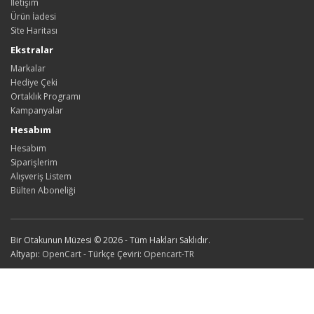
İletişim
Ürün İadesi
Site Haritası
Ekstralar
Markalar
Hediye Çeki
Ortaklık Programı
Kampanyalar
Hesabım
Hesabım
Siparişlerim
Alışveriş Listem
Bülten Aboneliği
Bir Otakunun Müzesi © 2026 - Tüm Hakları Saklıdır.
Altyapı:
OpenCart
- Türkçe Çeviri:
Opencart-TR