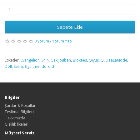
Sepete Ekle
0 yorum
/
Yorum Yap
Etiketler:
Evangelion
,
Shin
,
Gekijouban
,
Blokees
,
Qiyuji
,
Q
,
DaaLaMode
,
Doll
,
Serisi
,
figür
,
nendoroid
Bilgiler
Şartlar & Koşullar
Teslimat Bilgileri
Hakkımızda
Gizlilik İlkeleri
Müşteri Servisi