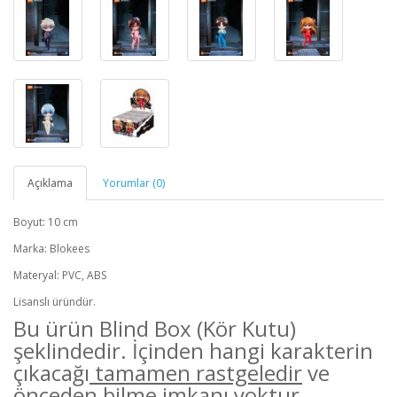
Açıklama
Yorumlar (0)
Boyut: 10 cm
Marka: Blokees
Materyal: PVC, ABS
Lisanslı üründür.
Bu ürün Blind Box (Kör Kutu)
şeklindedir. İçinden hangi karakterin
çıkacağı
tamamen rastgeledir
ve
önceden bilme imkanı yoktur.