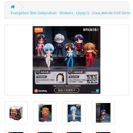
Evangelion Shin Gekijouban - Blokees - Qiyuji Q - DaaLaMode Doll Serisi