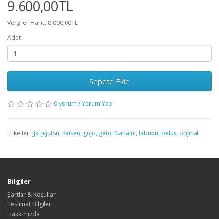
9.600,00TL
Vergiler Hariç: 8.000,00TL
Adet
Sepete Ekle
0 yorum
/
Yorum Yap
Etiketler:
Jjk
,
jujutsu
,
Kaisen
,
gojo
,
geto
,
Nanami
,
labubu
,
peluş
,
orijinal
Bilgiler
Şartlar & Koşullar
Teslimat Bilgileri
Hakkımızda