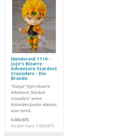
Nendoroid 1110 -
JoJo's Bizarre
Adventure Stardust
Crusaders - Dio
Brando
"Dünya!""JoJo's Bizarre
Adventure: Stardust
Crusaders" anime
dizisinden Joestar ailesinin
uzun süred..
6.000,00TL
Vergiler Hariç: 5.000,00TL