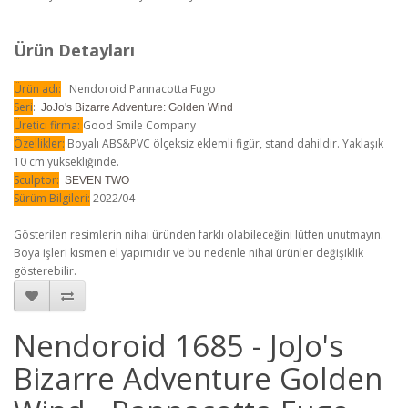
Ürün Detayları
Ürün adı:
Nendoroid Pannacotta Fugo
Seri
:
JoJo's Bizarre Adventure: Golden Wind
Üretici firma:
Good Smile Company
Özellikler:
Boyalı ABS&PVC ölçeksiz eklemli figür, stand dahildir. Yaklaşık
10 cm yüksekliğinde.
Sculptor:
SEVEN TWO
Sürüm Bilgileri:
2022/04
Gösterilen resimlerin nihai üründen farklı olabileceğini lütfen unutmayın.
Boya işleri kısmen el yapımıdır ve bu nedenle nihai ürünler değişiklik
gösterebilir.
Nendoroid 1685 - JoJo's
Bizarre Adventure Golden