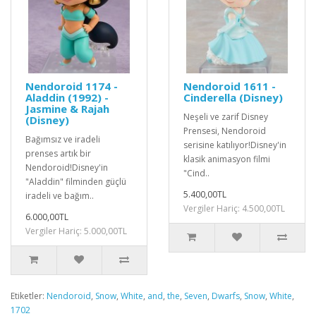
Nendoroid 1174 -
Nendoroid 1611 -
Aladdin (1992) -
Cinderella (Disney)
Jasmine & Rajah
Neşeli ve zarif Disney
(Disney)
Prensesi, Nendoroid
Bağımsız ve iradeli
serisine katılıyor!Disney'in
prenses artık bir
klasik animasyon filmi
Nendoroid!Disney'in
"Cind..
"Aladdin" filminden güçlü
5.400,00TL
iradeli ve bağım..
Vergiler Hariç: 4.500,00TL
6.000,00TL
Vergiler Hariç: 5.000,00TL
Etiketler:
Nendoroid
,
Snow
,
White
,
and
,
the
,
Seven
,
Dwarfs
,
Snow
,
White
,
1702