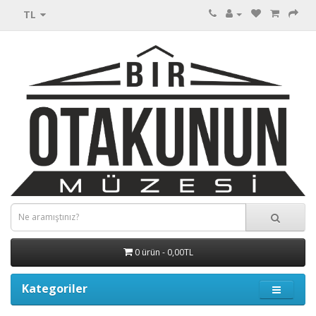
TL
0 ürün - 0,00TL
Kategoriler