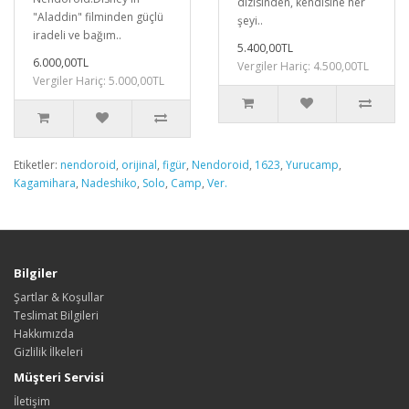
dizisinden, kendisine her
"Aladdin" filminden güçlü
şeyi..
iradeli ve bağım..
5.400,00TL
6.000,00TL
Vergiler Hariç: 4.500,00TL
Vergiler Hariç: 5.000,00TL
Etiketler:
nendoroid
,
orijinal
,
figür
,
Nendoroid
,
1623
,
Yurucamp
,
Kagamihara
,
Nadeshiko
,
Solo
,
Camp
,
Ver.
Bilgiler
Şartlar & Koşullar
Teslimat Bilgileri
Hakkımızda
Gizlilik İlkeleri
Müşteri Servisi
İletişim