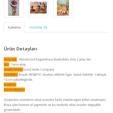
Açıklama
Yorumlar (0)
Ürün Detayları
Ürün adı:
Nendoroid Kagamihara Nadeshiko Solo Camp Ver.
Seri
: Yurucamp
Üretici firma:
Good Smile Company
Özellikler:
Boyalı ABS&PVC ölçeksiz eklemli figür, stand dahildir. Yaklaşık
10 cm yüksekliğinde.
Sculptor:
Sürüm Bilgileri:
Gösterilen resimlerin nihai üründen farklı olabileceğini lütfen unutmayın.
Boya işleri kısmen el yapımıdır ve bu nedenle nihai ürünler değişiklik
gösterebilir.