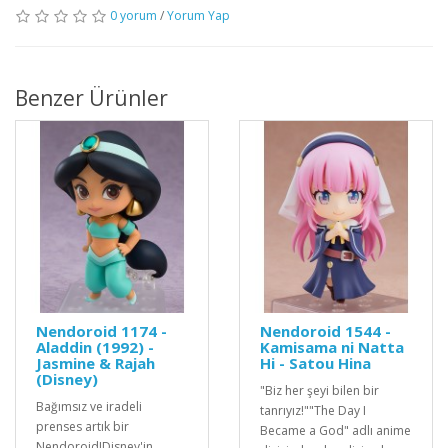
0 yorum
/
Yorum Yap
Benzer Ürünler
Nendoroid 1174 -
Nendoroid 1544 -
Aladdin (1992) -
Kamisama ni Natta
Jasmine & Rajah
Hi - Satou Hina
(Disney)
"Biz her şeyi bilen bir
Bağımsız ve iradeli
tanrıyız!""The Day I
prenses artık bir
Became a God" adlı anime
Nendoroid!Disney'in