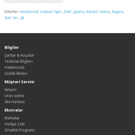
Etiketler:
nendoroid
,
orijinal
,
figür
,
2441
,
Jujutsu
,
Kaisen
,
Getou
,
Suguru
,
Suit
,
Ver.
,
jjk
Bilgiler
Şartlar & Koşullar
Teslimat Bilgileri
Hakkımızda
Gizlilik İlkeleri
Müşteri Servisi
İletişim
Ürün İadesi
Site Haritası
Ekstralar
Markalar
Hediye Çeki
Ortaklık Programı