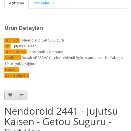
Açıklama
Yorumlar (0)
Ürün Detayları
Ürün adı:
Nendoroid Getou Suguru
Seri
: Jujutsu Kaisen
Üretici firma:
Good Smile Company
Özellikler:
Boyalı ABS&PVC ölçeksiz eklemli figür, stand dahildir. Yaklaşık
10 cm yüksekliğinde.
Sculptor:
Sürüm Bilgileri:
Nendoroid 2441 - Jujutsu
Kaisen - Getou Suguru -