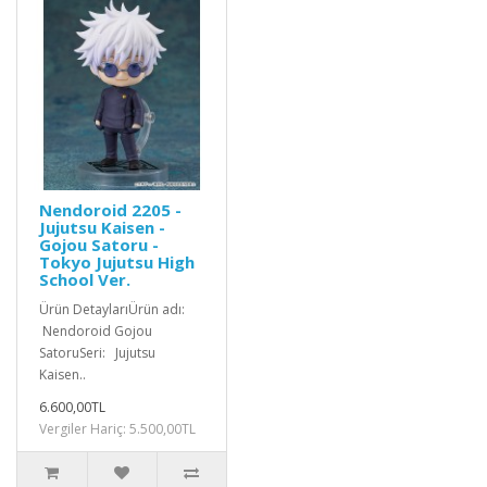
Nendoroid 2205 -
Jujutsu Kaisen -
Gojou Satoru -
Tokyo Jujutsu High
School Ver.
Ürün DetaylarıÜrün adı:
Nendoroid Gojou
SatoruSeri: Jujutsu
Kaisen..
6.600,00TL
Vergiler Hariç: 5.500,00TL