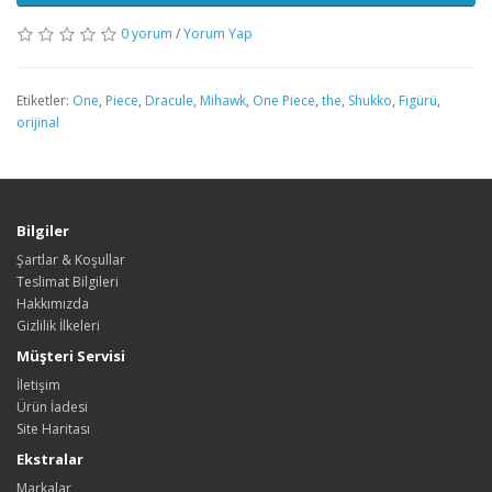
0 yorum
/
Yorum Yap
Etiketler:
One
,
Piece
,
Dracule
,
Mihawk
,
One Piece
,
the
,
Shukko
,
Figürü
,
orijinal
Bilgiler
Şartlar & Koşullar
Teslimat Bilgileri
Hakkımızda
Gizlilik İlkeleri
Müşteri Servisi
İletişim
Ürün İadesi
Site Haritası
Ekstralar
Markalar