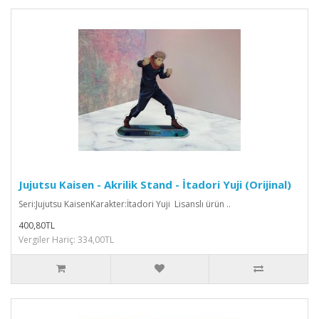
Jujutsu Kaisen - Akrilik Stand - İtadori Yuji (Orijinal)
Seri:Jujutsu KaisenKarakter:İtadori Yuji Lisanslı ürün ..
400,80TL
Vergiler Hariç: 334,00TL