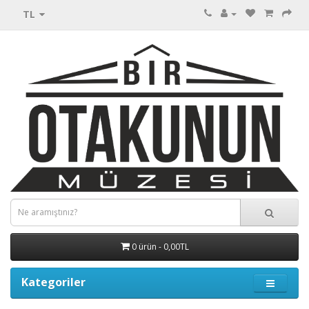
TL
0 ürün - 0,00TL
Kategoriler