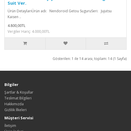
Suit Ver.
Ürün DetaylarıÜrün adı: Nendoroid Getou SuguruSeri: Jujutsu
Kaisen ..
4.800,00TL
Vergiler Hariç: 4.000,00TL
Gösterilen: 1 ile 14 arası, toplam: 14 (1 Sayfa)
Bilgiler
Şartlar & Koşullar
Teslimat Bilgileri
Hakkımızda
Gizlilik İlkeleri
Müşteri Servisi
İletişim