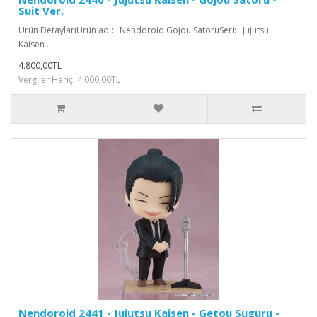
Suit Ver.
Ürün DetaylarıÜrün adı: Nendoroid Gojou SatoruSeri: Jujutsu
Kaisen ..
4.800,00TL
Vergiler Hariç: 4.000,00TL
Nendoroid 2441 - Jujutsu Kaisen - Getou Suguru -