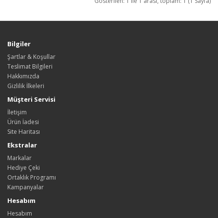
Gösterilen: 1 ile 1 arası, toplam: 1 (1 Sayfa)
Bilgiler
Şartlar & Koşullar
Teslimat Bilgileri
Hakkımızda
Gizlilik İlkeleri
Müşteri Servisi
İletişim
Ürün İadesi
Site Haritası
Ekstralar
Markalar
Hediye Çeki
Ortaklık Programı
Kampanyalar
Hesabım
Hesabım