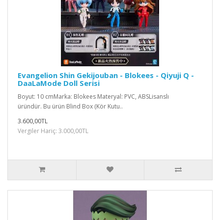
Evangelion Shin Gekijouban - Blokees - Qiyuji Q -
DaaLaMode Doll Serisi
Boyut: 10 cmMarka: Blokees Materyal: PVC, ABSLisanslı
üründür. Bu ürün Blind Box (Kör Kutu..
3.600,00TL
Vergiler Hariç: 3.000,00TL