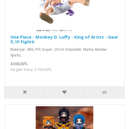
One Piece - Monkey D. Luffy - King of Artist - Gear
5, III Figürü
Materyal : ABS, PVC boyut : 20 cm Orijinaldir. Marka: Bandai
Spirits..
4.500,00TL
Vergiler Hariç: 3.750,00TL