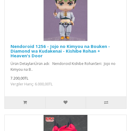
Nendoroid 1256 - Jojo no Kimyou na Bouken -
Diamond wa Kudakenai - Kishibe Rohan +
Heaven's Door
Ürün DetaylarıÜrün adı: Nendoroid Kishibe RohanSeri: Jojo no
Kimyou na B..
7.200,00TL
Vergiler Hariç: 6.000,00TL