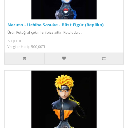
Naruto - Uchiha Sasuke - Büst Figür (Replika)
Ürün Fotoğraf çekimleri bize aittir. Kutuludur. ..
600,00TL
Vergiler Hariç: 500,00TL