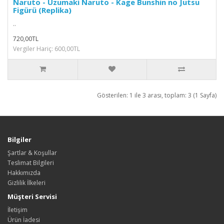
Naruto - Uzumaki Naruto - Kage Bunshin no Jutsu
Figürü (Replika)
..
720,00TL
Vergiler Hariç: 600,00TL
Gösterilen: 1 ile 3 arası, toplam: 3 (1 Sayfa)
Bilgiler
Şartlar & Koşullar
Teslimat Bilgileri
Hakkımızda
Gizlilik İlkeleri
Müşteri Servisi
İletişim
Ürün İadesi